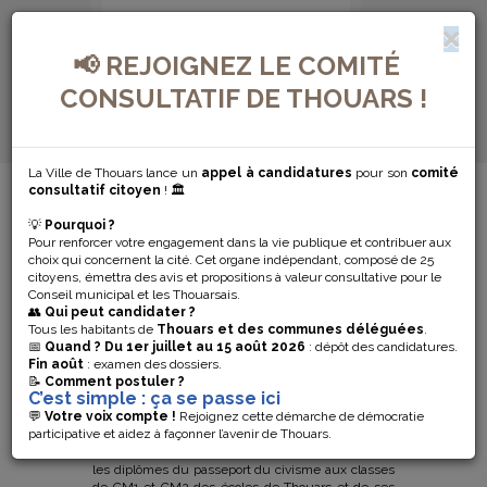
📢 REJOIGNEZ LE COMITÉ
CONSULTATIF DE THOUARS !
La Ville de Thouars lance un
appel à candidatures
pour son
comité
MENU DE NAVIGATION...
consultatif citoyen
! 🏛️
💡
Pourquoi ?
REMISE DES
Pour renforcer votre engagement dans la vie publique et contribuer aux
choix qui concernent la cité. Cet organe indépendant, composé de 25
DIPLÔMES DU
citoyens, émettra des avis et propositions à valeur consultative pour le
Conseil municipal et les Thouarsais.
👥
Qui peut candidater ?
PASSEPORT DU
Tous les habitants de
Thouars et des communes déléguées
.
📅
Quand ?
Du 1er juillet au 15 août 2026
: dépôt des candidatures.
Fin août
: examen des dossiers.
CIVISME
📝
Comment postuler ?
C’est simple : ça se passe ici
💬
Votre voix compte !
Rejoignez cette démarche de démocratie
participative et aidez à façonner l’avenir de Thouars.
Depuis le 23 juin dernier, le Maire de Thouars,
Bernard Paineau, et les maires délégués ont remis
les diplômes du passeport du civisme aux classes