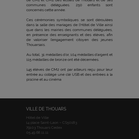
de CM1 et CM2 des écoles de Thouars et de ses
communes déléguées. 250 enfants sont
concernés cette année.
Ces cérémonies symboliques se sont déroulées
dans la salle des mariages de l’Hôtel de Ville ainsi
que dans les mairies des communes déléguées,
en présence des enseignants et des élèves, afin
de valoriser l’engagement citoyen des jeunes
Thouarsais.
Au total, 31 médailles d’or, 104 médailles d’argent et
115 médailles de bronze ont été décernées.
145 élèves de CM2 ont par ailleurs reçu pour leur
entrée au collège une clé USB et des entrées à la
piscine et au cinéma
VILLE DE THOUARS
Hôtel de Ville
14 place Saint-Laon – CS50183
79103 Thouars Cedex
05.49.68.11.11