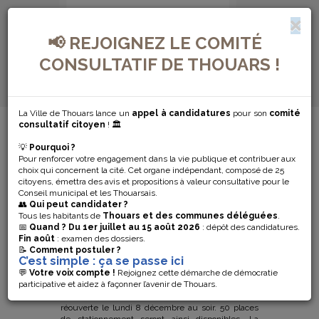
📢 REJOIGNEZ LE COMITÉ
CONSULTATIF DE THOUARS !
La Ville de Thouars lance un
appel à candidatures
pour son
comité
MENU DE NAVIGATION...
consultatif citoyen
! 🏛️
💡
Pourquoi ?
RÉOUVERTURE
Pour renforcer votre engagement dans la vie publique et contribuer aux
choix qui concernent la cité. Cet organe indépendant, composé de 25
PARTIELLE DE
citoyens, émettra des avis et propositions à valeur consultative pour le
Conseil municipal et les Thouarsais.
👥
Qui peut candidater ?
LA PLACE
Tous les habitants de
Thouars et des communes déléguées
.
📅
Quand ?
Du 1er juillet au 15 août 2026
: dépôt des candidatures.
Fin août
: examen des dossiers.
LAVAULT
📝
Comment postuler ?
C’est simple : ça se passe ici
💬
Votre voix compte !
Rejoignez cette démarche de démocratie
participative et aidez à façonner l’avenir de Thouars.
Afin de faciliter l’accès aux commerces pendant la
période des fêtes, la moitié de la place Lavault sera
réouverte le lundi 8 décembre au soir. 50 places