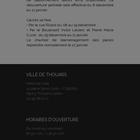
de stationnement seront ainsi disponibles. La
réouverture partielle sera effective du 8 décembre
au 11 janvier.
L’accès se fera
• Par la rue Ricard du 08 au 19 décembre
• Par le Boulevard Victor Leclerc et Pierre Marie
Curie : du 19 décembre au 11 janvier.
Le chantier de réaménagement des places
reprendra normalement le 12 janvier
VILLE DE THOUARS
Hôtel de Ville
14 place Saint-Laon – CS50183
79103 Thouars Cedex
05.49.68.11.11
HORAIRES D’OUVERTURE
Du lundi au vendredi :
8h30-12h / 13h30-17h