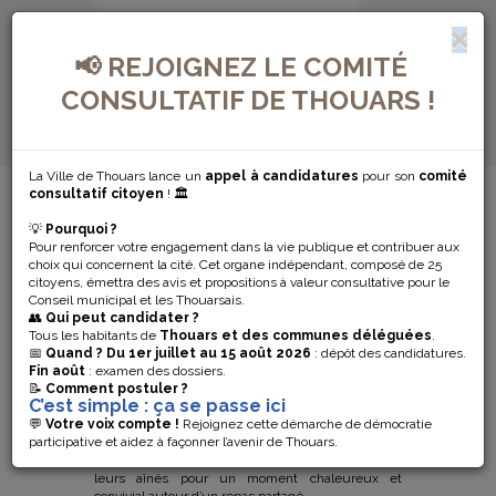
📢 REJOIGNEZ LE COMITÉ
CONSULTATIF DE THOUARS !
La Ville de Thouars lance un
appel à candidatures
pour son
comité
MENU DE NAVIGATION...
consultatif citoyen
! 🏛️
💡
Pourquoi ?
REPAS DES
Pour renforcer votre engagement dans la vie publique et contribuer aux
choix qui concernent la cité. Cet organe indépendant, composé de 25
AÎNÉS 2026 :
citoyens, émettra des avis et propositions à valeur consultative pour le
Conseil municipal et les Thouarsais.
👥
Qui peut candidater ?
LES DATES À
Tous les habitants de
Thouars et des communes déléguées
.
📅
Quand ?
Du 1er juillet au 15 août 2026
: dépôt des candidatures.
Fin août
: examen des dossiers.
RETENIR
📝
Comment postuler ?
C’est simple : ça se passe ici
💬
Votre voix compte !
Rejoignez cette démarche de démocratie
participative et aidez à façonner l’avenir de Thouars.
Comme chaque année, la Ville de Thouars et ses
communes déléguées donnent rendez-vous à
leurs aînés pour un moment chaleureux et