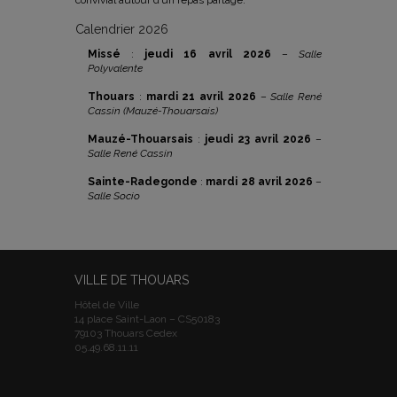
convivial autour d’un repas partagé.
Calendrier 2026
Missé
:
jeudi 16 avril 2026
–
Salle
Polyvalente
Thouars
:
mardi 21 avril 2026
–
Salle René
Cassin (Mauzé-Thouarsais)
Mauzé-Thouarsais
:
jeudi 23 avril 2026
–
Salle René Cassin
Sainte-Radegonde
:
mardi 28 avril 2026
–
Salle Socio
VILLE DE THOUARS
Hôtel de Ville
14 place Saint-Laon – CS50183
79103 Thouars Cedex
05.49.68.11.11