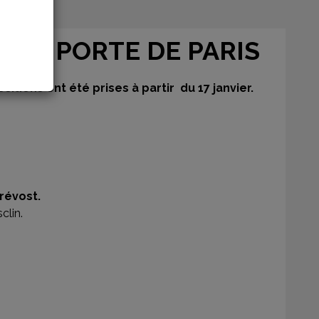
 LA PORTE DE PARIS
tions ont été prises à partir du 17 janvier.
révost.
clin.