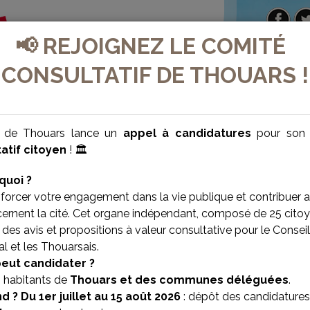
📢 REJOIGNEZ LE COMITÉ
CONSULTATIF DE THOUARS !
e de Thouars lance un
appel à candidatures
pour so
atif citoyen
! 🏛️
quoi ?
forcer votre engagement dans la vie publique et contribuer 
cernent la cité. Cet organe indépendant, composé de 25 citoy
des avis et propositions à valeur consultative pour le Conseil
l et les Thouarsais.
VILLE BIEN-ÊTRE
VILLE SOLIDAIRE
peut candidater ?
s habitants de
Thouars et des communes déléguées
.
d ?
Du 1er juillet au 15 août 2026
: dépôt des candidatures