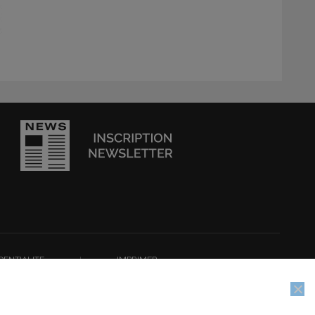
DENTIALITE
I
IMPRIMER
e, nous supposerons que vous en êtes satisfait.
ion