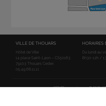
VILLE DE THOUARS
HORAIRES 
Hôtel de Ville
Du lundi au ve
14 place Saint-Laon – CS50183
8h30-12h / 1
79103 Thouars Cedex
05.49.68.11.11
ACCUEIL
I
PLAN DU SI
Nous utilisons des cookies pour vous garantir 
To