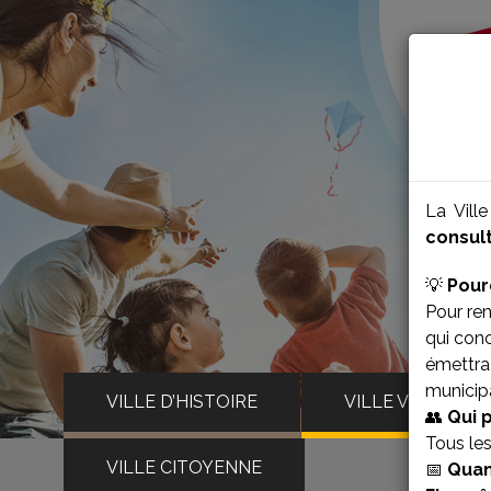
La Vill
consult
💡
Pour
Pour ren
qui con
émettra 
municipa
VILLE D’HISTOIRE
VILLE VIVANTE
👥
Qui 
Tous le
VILLE CITOYENNE
📅
Quan