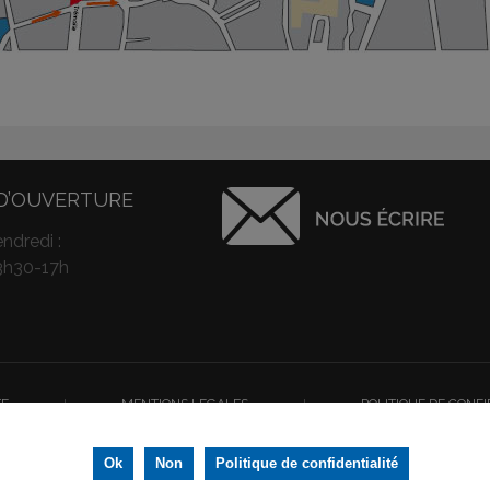
D’OUVERTURE
ndredi :
3h30-17h
TE
I
MENTIONS LEGALES
I
POLITIQUE DE CONFI
la meilleure expérience sur notre site web. Si vous continuez à utiliser ce sit
us droits réservés © Ville de Thouars - Conception/Réalisation :
IGNIS Communicat
Ok
Non
Politique de confidentialité