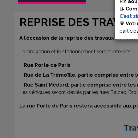
Fin aoû
📝
Comm
C’est s
REPRISE DES TRAVAU
💬
Votr
particip
A l’occasion de la reprise des travaux de réamé
La circulation et le stationnement seront interdits :
Rue Porte de Paris
Rue de La Trémoïlle, partie comprise entre 
Rue Saint Médard, partie comprise entre les
Les véhicules seront déviés par les rues Balzac, Dro
La rue Porte de Paris restera accessible aux p