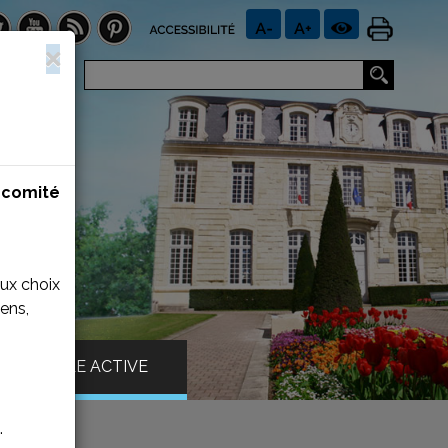
n
comité
aux choix
ens,
VILLE ACTIVE
.