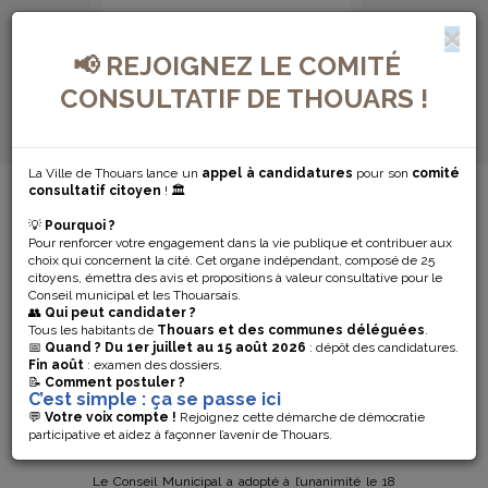
📢 REJOIGNEZ LE COMITÉ
CONSULTATIF DE THOUARS !
La Ville de Thouars lance un
appel à candidatures
pour son
comité
MENU DE NAVIGATION...
consultatif citoyen
! 🏛️
💡
Pourquoi ?
RÉSERVE
Pour renforcer votre engagement dans la vie publique et contribuer aux
choix qui concernent la cité. Cet organe indépendant, composé de 25
CIVILE : LA
citoyens, émettra des avis et propositions à valeur consultative pour le
Conseil municipal et les Thouarsais.
👥
Qui peut candidater ?
VILLE LANCE
Tous les habitants de
Thouars et des communes déléguées
.
📅
Quand ?
Du 1er juillet au 15 août 2026
: dépôt des candidatures.
Fin août
: examen des dossiers.
UN APPEL AUX
📝
Comment postuler ?
C’est simple : ça se passe ici
VOLONTAIRES
💬
Votre voix compte !
Rejoignez cette démarche de démocratie
participative et aidez à façonner l’avenir de Thouars.
Le Conseil Municipal a adopté à l’unanimité le 18