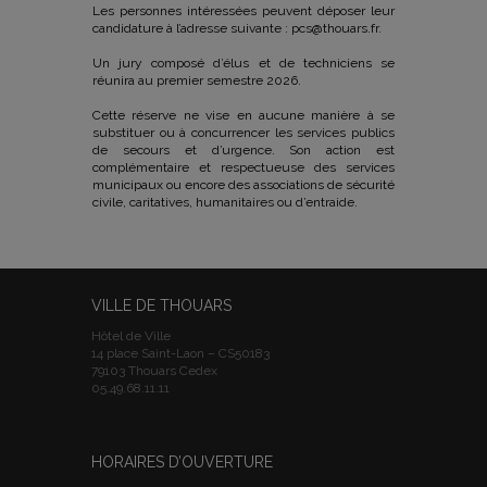
Les personnes intéressées peuvent déposer leur
candidature à l’adresse suivante : pcs@thouars.fr.
Un jury composé d’élus et de techniciens se
réunira au premier semestre 2026.
Cette réserve ne vise en aucune manière à se
substituer ou à concurrencer les services publics
de secours et d’urgence. Son action est
complémentaire et respectueuse des services
municipaux ou encore des associations de sécurité
civile, caritatives, humanitaires ou d’entraide.
VILLE DE THOUARS
Hôtel de Ville
14 place Saint-Laon – CS50183
79103 Thouars Cedex
05.49.68.11.11
HORAIRES D’OUVERTURE