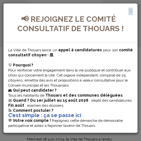
📢 REJOIGNEZ LE COMITÉ
CONSULTATIF DE THOUARS !
La Ville de Thouars lance un
appel à candidatures
pour son
comité
MENU DE NAVIGATION...
consultatif citoyen
! 🏛️
💡
Pourquoi ?
RETOUR EN
Pour renforcer votre engagement dans la vie publique et contribuer aux
choix qui concernent la cité. Cet organe indépendant, composé de 25
IMAGES SUR LA
citoyens, émettra des avis et propositions à valeur consultative pour le
Conseil municipal et les Thouarsais.
👥
Qui peut candidater ?
CÉRÉMONIE DE
Tous les habitants de
Thouars et des communes déléguées
.
📅
Quand ?
Du 1er juillet au 15 août 2026
: dépôt des candidatures.
Fin août
: examen des dossiers.
L’APPEL DU 18
📝
Comment postuler ?
C’est simple : ça se passe ici
JUIN
💬
Votre voix compte !
Rejoignez cette démarche de démocratie
participative et aidez à façonner l’avenir de Thouars.
Mercredi 18 juin 2024, la Ville de Thouars a rendu