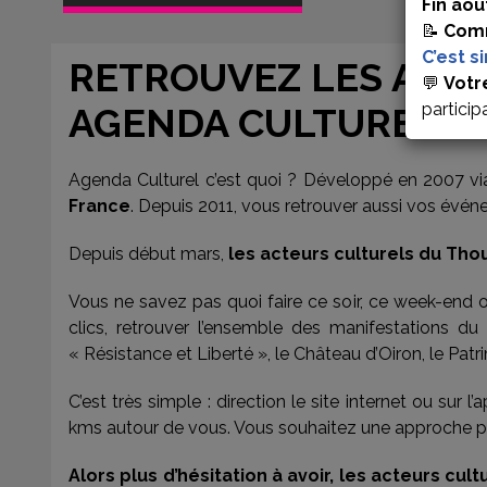
Fin aoû
📝
Comm
C’est s
RETROUVEZ LES ACTE
💬
Votr
particip
AGENDA CULTUREL »
Agenda Culturel c’est quoi ? Développé en 2007 v
France
. Depuis 2011, vous retrouver aussi vos évé
Depuis début mars,
les acteurs culturels du Tho
Vous ne savez pas quoi faire ce soir, ce week-end 
clics, retrouver l’ensemble des manifestations du
« Résistance et Liberté », le Château d’Oiron, le Patr
C’est très simple : direction le site internet ou sur
kms autour de vous. Vous souhaitez une approche plu
Alors plus d’hésitation à avoir, les acteurs cu