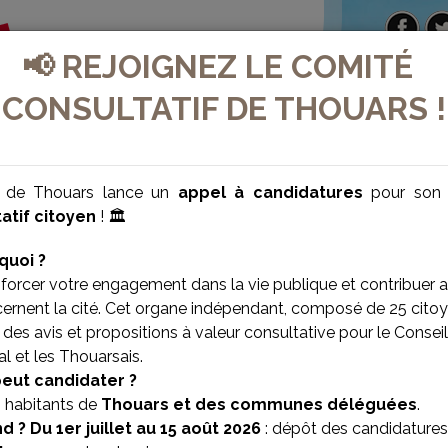
📢 REJOIGNEZ LE COMITÉ
CONSULTATIF DE THOUARS !
e de Thouars lance un
appel à candidatures
pour so
atif citoyen
! 🏛️
quoi ?
forcer votre engagement dans la vie publique et contribuer 
cernent la cité. Cet organe indépendant, composé de 25 citoy
des avis et propositions à valeur consultative pour le Conseil
l et les Thouarsais.
VILLE BIEN-ÊTRE
VILLE SOLIDAIRE
peut candidater ?
s habitants de
Thouars et des communes déléguées
.
d ?
Du 1er juillet au 15 août 2026
: dépôt des candidatures