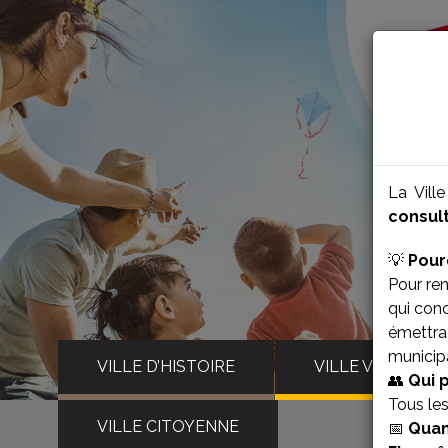
La Vill
consult
💡
Pour
Pour ren
qui con
émettra 
municipa
VILLE D’HISTOIRE
VILLE VIVANTE
👥
Qui 
Tous le
VILLE CITOYENNE
📅
Quan