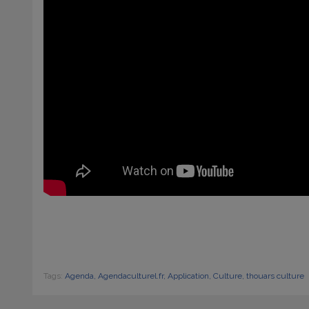
Tags:
Agenda,
Agendaculturel.fr,
Application,
Culture,
thouars culture