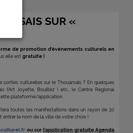
ARSAIS SUR «
orme de promotion d’événements culturels en
lus elle est
gratuite !
sorties culturelles sur le Thouarsais ? En quelques
l’Art Joyette, Bouillez ! etc., le Centre Régional
r cette plateforme/application.
 listera toutes les manifestations dans un rayon de 30
trer le nom de la ville de votre choix !
ulturel.fr
ou sur
l’application gratuite Agenda