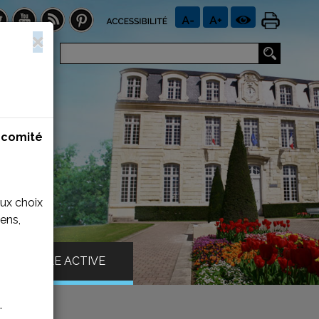
n
comité
aux choix
ens,
VILLE ACTIVE
.