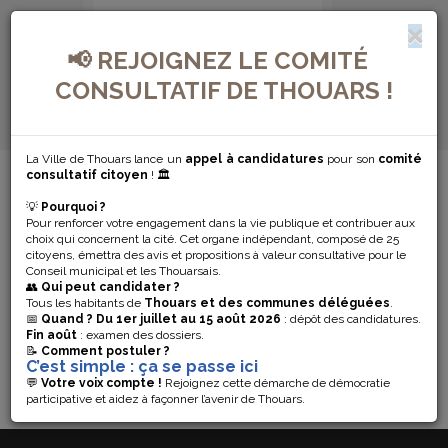
📢 REJOIGNEZ LE COMITÉ
CONSULTATIF DE THOUARS !
La Ville de Thouars lance un
appel à candidatures
pour son
comité
MENU DE NAVIGATION...
consultatif citoyen
! 🏛️
💡
Pourquoi ?
METTRE À
Pour renforcer votre engagement dans la vie publique et contribuer aux
choix qui concernent la cité. Cet organe indépendant, composé de 25
JOUR VOTRE
citoyens, émettra des avis et propositions à valeur consultative pour le
Conseil municipal et les Thouarsais.
👥
Qui peut candidater ?
CARTE
Tous les habitants de
Thouars et des communes déléguées
.
📅
Quand ?
Du 1er juillet au 15 août 2026
: dépôt des candidatures.
Fin août
: examen des dossiers.
BANCAIRE
📝
Comment postuler ?
C’est simple : ça se passe ici
💬
Votre voix compte !
Rejoignez cette démarche de démocratie
participative et aidez à façonner l’avenir de Thouars.