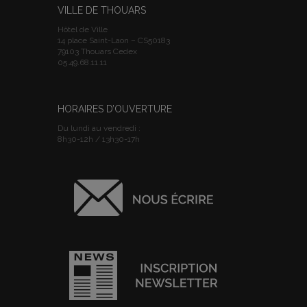
VILLE DE THOUARS
Hôtel de Ville
14 place Saint-Laon – CS50183
79103 Thouars Cedex
05.49.68.11.11
HORAIRES D’OUVERTURE
Du lundi au vendredi :
8h30-12h / 13h30-17h