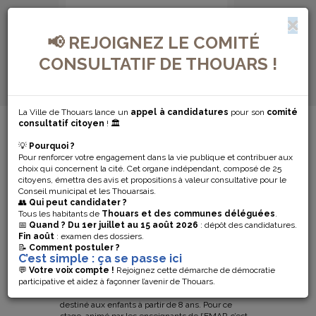
📢 REJOIGNEZ LE COMITÉ
CONSULTATIF DE THOUARS !
La Ville de Thouars lance un
appel à candidatures
pour son
comité
MENU DE NAVIGATION...
consultatif citoyen
! 🏛️
💡
Pourquoi ?
STAGE DE
Pour renforcer votre engagement dans la vie publique et contribuer aux
choix qui concernent la cité. Cet organe indépendant, composé de 25
PEINTURE
citoyens, émettra des avis et propositions à valeur consultative pour le
Conseil municipal et les Thouarsais.
👥
Qui peut candidater ?
ENFANT : LE
Tous les habitants de
Thouars et des communes déléguées
.
📅
Quand ?
Du 1er juillet au 15 août 2026
: dépôt des candidatures.
Fin août
: examen des dossiers.
LABYRINTHE
📝
Comment postuler ?
C’est simple : ça se passe ici
💬
Votre voix compte !
Rejoignez cette démarche de démocratie
participative et aidez à façonner l’avenir de Thouars.
Du 13 au 16 février prochains, l’Ecole Municipale
d’Arts Plastiques propose un stage de quatre jours
destiné aux enfants à partir de 8 ans. Pour ce