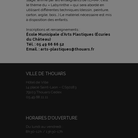
stage, animé par les enseignants de l’EMAP, c’est
le thème du « Labyrinthe » qui sera abordé en
utilisant différentes techniques (dessin, peinture,
carton, argile, bois…) Le matériel nécessaire est mis
à disposition des enfants.
Inscriptions et renseignements :
École Municipale d’Arts Plastiques (Écuries
du Château)
Tél. : 05 49 66 66 52
Email. : arts-plastiques@thouars.fr
VILLE DE THOUARS
Hôtel de Ville
14 place Saint-Laon – CS50183
79103 Thouars Cedex
05.49.68.11.11
HORAIRES D’OUVERTURE
Du lundi au vendredi :
8h30-12h / 13h30-17h