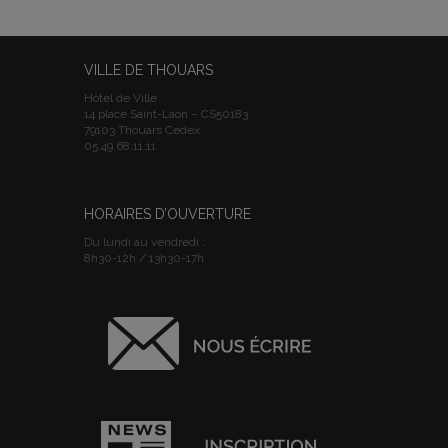
VILLE DE THOUARS
Hôtel de Ville
14 place Saint-Laon – CS50183
79103 Thouars Cedex
05.49.68.11.11
HORAIRES D’OUVERTURE
Du lundi au vendredi :
8h30-12h / 13h30-17h