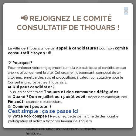
📢 REJOIGNEZ LE COMITÉ
CONSULTATIF DE THOUARS !
La Ville de Thouars lance un
appel à candidatures
pour son
comité
MENU DE NAVIGATION...
consultatif citoyen
! 🏛️
💡
Pourquoi ?
CANICULE : LE
Pour renforcer votre engagement dans la vie publique et contribuer aux
choix qui concernent la cité. Cet organe indépendant, composé de 25
T BUS ADAPTE
citoyens, émettra des avis et propositions à valeur consultative pour le
Conseil municipal et les Thouarsais.
👥
Qui peut candidater ?
SES HORAIRES
Tous les habitants de
Thouars et des communes déléguées
.
📅
Quand ?
Du 1er juillet au 15 août 2026
: dépôt des candidatures.
Fin août
: examen des dossiers.
📝
Comment postuler ?
En raison des fortes chaleurs, le T’Bus
C’est simple : ça se passe ici
adapte son fonctionnement pour
💬
Votre voix compte !
Rejoignez cette démarche de démocratie
préserver le confort de tous.
participative et aidez à façonner l’avenir de Thouars.
Le service circulera uniquement en matinée,
jusqu’à 13h, selon les horaires et itinéraires
habituels.