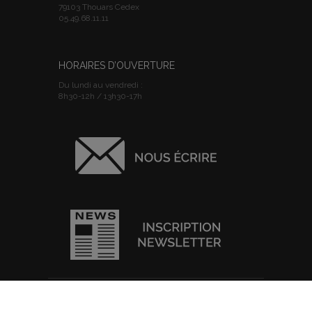
79103 Thouars Cedex
05.49.68.11.11
HORAIRES D’OUVERTURE
Du lundi au vendredi :
8h30-12h / 13h30-17h
ACCUEIL
I
PLAN DU SITE
I
MENTIONS
Nous utilisons des cookies pour vous garantir la meilleure
LEGALES
I
POLITIQUE DE
expérience sur notre site web. Si vous continuez à utiliser ce site,