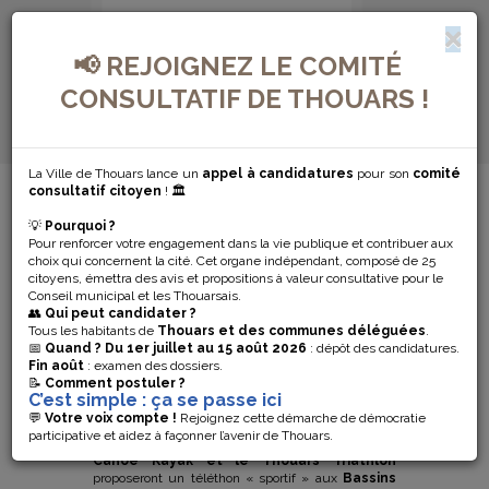
📢 REJOIGNEZ LE COMITÉ
CONSULTATIF DE THOUARS !
La Ville de Thouars lance un
appel à candidatures
pour son
comité
MENU DE NAVIGATION...
consultatif citoyen
! 🏛️
💡
Pourquoi ?
TÉLÉTHON AUX
Pour renforcer votre engagement dans la vie publique et contribuer aux
choix qui concernent la cité. Cet organe indépendant, composé de 25
BASSINS DU
citoyens, émettra des avis et propositions à valeur consultative pour le
Conseil municipal et les Thouarsais.
👥
Qui peut candidater ?
THOUET
Tous les habitants de
Thouars et des communes déléguées
.
📅
Quand ?
Du 1er juillet au 15 août 2026
: dépôt des candidatures.
Fin août
: examen des dossiers.
📝
Comment postuler ?
Vendredi 03 décembre et samedi 04 décembre le
C’est simple : ça se passe ici
service des sports de la communauté de
💬
Votre voix compte !
Rejoignez cette démarche de démocratie
communes en partenariat avec le
Club
participative et aidez à façonner l’avenir de Thouars.
Subaquatique de Thouars, Les Alligators
Canoe Kayak et le Thouars Triathlon
proposeront un téléthon « sportif » aux
Bassins