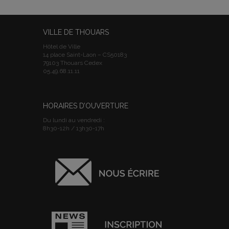
VILLE DE THOUARS
Hôtel de Ville
14 place Saint-Laon – CS50183
79103 Thouars Cedex
05.49.68.11.11
HORAIRES D’OUVERTURE
Du lundi au vendredi :
8h30-12h / 13h30-17h