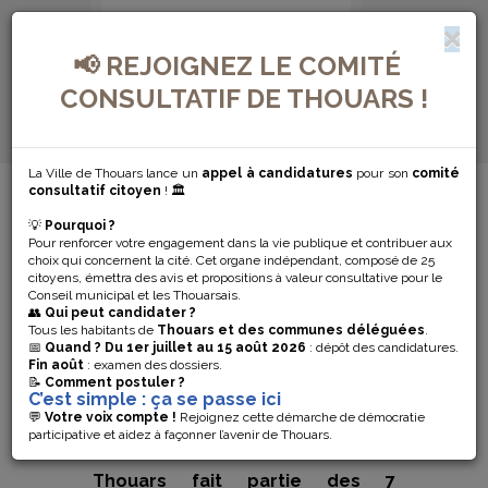
📢 REJOIGNEZ LE COMITÉ
CONSULTATIF DE THOUARS !
La Ville de Thouars lance un
appel à candidatures
pour son
comité
MENU DE NAVIGATION...
consultatif citoyen
! 🏛️
💡
Pourquoi ?
THOUARS
Pour renforcer votre engagement dans la vie publique et contribuer aux
choix qui concernent la cité. Cet organe indépendant, composé de 25
DÉCLARE SA
citoyens, émettra des avis et propositions à valeur consultative pour le
Conseil municipal et les Thouarsais.
👥
Qui peut candidater ?
FLAMME
Tous les habitants de
Thouars et des communes déléguées
.
📅
Quand ?
Du 1er juillet au 15 août 2026
: dépôt des candidatures.
Fin août
: examen des dossiers.
OLYMPIQUE !
📝
Comment postuler ?
C’est simple : ça se passe ici
JO 2024
💬
Votre voix compte !
Rejoignez cette démarche de démocratie
participative et aidez à façonner l’avenir de Thouars.
Thouars fait partie des 7