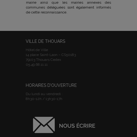
mairie ainsi que les mairies annexes des
communes déléguées sont également informés
de cette reconnaissance.
VILLE DE THOUARS
Hôtel de Ville
14 place Saint-Laon – CS50183
79103 Thouars Cedex
05.49.68.11.11
HORAIRES D’OUVERTURE
Du lundi au vendredi :
8h30-12h / 13h30-17h