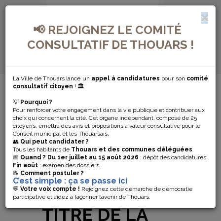
📢 REJOIGNEZ LE COMITÉ
CONSULTATIF DE THOUARS !
La Ville de Thouars lance un
appel à candidatures
pour son
comité
MENU DE NAVIGATION...
consultatif citoyen
! 🏛️
💡
Pourquoi ?
THOUARS
Pour renforcer votre engagement dans la vie publique et contribuer aux
choix qui concernent la cité. Cet organe indépendant, composé de 25
RECONNUE EN
citoyens, émettra des avis et propositions à valeur consultative pour le
Conseil municipal et les Thouarsais.
👥
Qui peut candidater ?
ÉTAT DE
Tous les habitants de
Thouars et des communes déléguées
.
📅
Quand ?
Du 1er juillet au 15 août 2026
: dépôt des candidatures.
Fin août
: examen des dossiers.
CATASTROPHE
📝
Comment postuler ?
C’est simple : ça se passe ici
NATURELLE AU
💬
Votre voix compte !
Rejoignez cette démarche de démocratie
participative et aidez à façonner l’avenir de Thouars.
TITRE DE LA