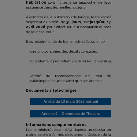
habitation
sont invités à se rapprocher de leur
assurance dans les meilleurs délais.
À compter de la publication de l’arrêté, les sinistrés
disposent d’un délai de
30 jours
, soit
jusqu’au 17
avril 2026
, pour effectuer leur déclaration auprès
de leur assureur.
Il est recommandé de transmettre à l’assurance :
des photographies des dégâts constatés ;
tout élément permettant de dater leur apparition
;
l’arrêté de reconnaissance de l’état de
catastrophe naturelle ainsi que son annexe.
Documents à télécharger :
Arrêté du 13 mars 2026 portant
reconnaissance de l’état de catastrophe
Annexe 1 – Commune de Thouars
naturelle
mentionnée en page 2
Informations complémentaires :
Les administrés ayant déjà déposé un dossier en
mairie seront informés directement. L’accueil de la