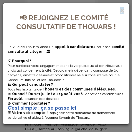
📢 REJOIGNEZ LE COMITÉ
CONSULTATIF DE THOUARS !
La Ville de Thouars lance un
appel à candidatures
pour son
comité
MENU DE NAVIGATION...
consultatif citoyen
! 🏛️
💡
Pourquoi ?
TRAVAUX DANS
Pour renforcer votre engagement dans la vie publique et contribuer aux
choix qui concernent la cité. Cet organe indépendant, composé de 25
LE PÉRIMÈTRE
citoyens, émettra des avis et propositions à valeur consultative pour le
Conseil municipal et les Thouarsais.
👥
Qui peut candidater ?
DE LA GARE
Tous les habitants de
Thouars et des communes déléguées
.
📅
Quand ?
Du 1er juillet au 15 août 2026
: dépôt des candidatures.
Fin août
: examen des dossiers.
📝
Comment postuler ?
Dans le cadre de travaux sur la reprise de voirie sur
C’est simple : ça se passe ici
le réseau d’eau potable, la circulation
rue Danton
💬
Votre voix compte !
Rejoignez cette démarche de démocratie
sera alternée mercredi 2 novembre. Place de la
participative et aidez à façonner l’avenir de Thouars.
gare : à partir du 02 novembre, l’arrêt de bus se
fera coté Alliance Atlantique (Avenue Victor
HUGO), l’accès au parking à gauche de la gare