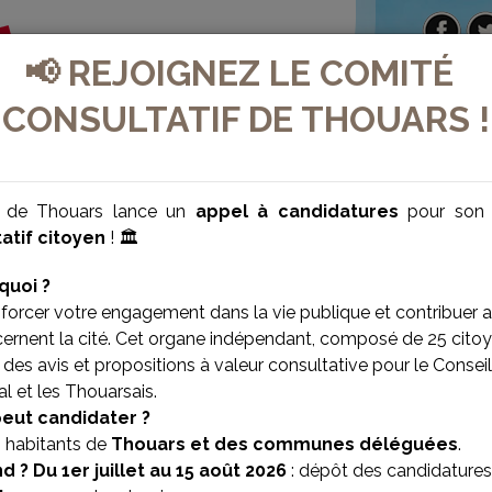
📢 REJOIGNEZ LE COMITÉ
CONSULTATIF DE THOUARS !
e de Thouars lance un
appel à candidatures
pour so
atif citoyen
! 🏛️
quoi ?
forcer votre engagement dans la vie publique et contribuer 
cernent la cité. Cet organe indépendant, composé de 25 citoy
des avis et propositions à valeur consultative pour le Conseil
l et les Thouarsais.
VILLE BIEN-ÊTRE
VILLE SOLIDAIRE
peut candidater ?
s habitants de
Thouars et des communes déléguées
.
d ?
Du 1er juillet au 15 août 2026
: dépôt des candidatures