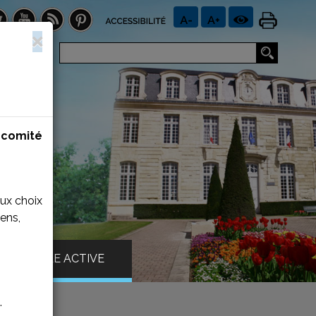
n
comité
aux choix
ens,
VILLE ACTIVE
.