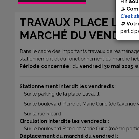
Fin aoû
📝
Comm
C’est s
TRAVAUX PLACE LAVA
💬
Votr
particip
MARCHÉ DU VENDREDI
Dans le cadre des importants travaux de réaménageme
stationnement et du fonctionnement du marché he
Période concernée
: du
vendredi 30 mai 2025
a
Stationnement interdit les vendredis
:
Sur le parking de la place Lavault
Sur le boulevard Pierre et Marie Curie (de l’avenue 
Sur la rue Ricard
Circulation interdite les vendredis
:
Sur le boulevard Pierre et Marie Curie (même porti
Déplacement du marché du vendredi
: