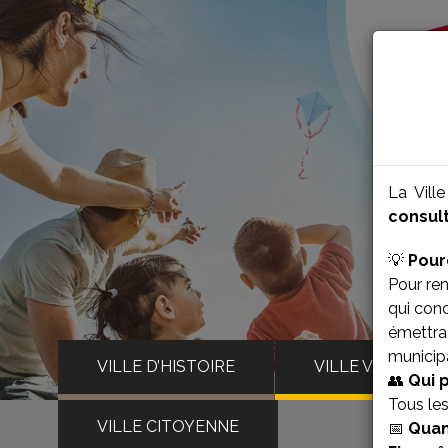
La Vill
consult
💡
Pour
Pour ren
qui con
émettra 
municipa
VILLE D’HISTOIRE
VILLE VIVANTE
👥
Qui 
Tous le
VILLE CITOYENNE
📅
Quan