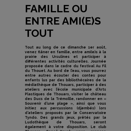
FAMILLE OU
ENTRE AMI(E)S
TOUT
Tout au long de ce dimanche 1er août,
venez flâner en famille, entre ami(e)s à la
prairie des Ursulines et participer à
différentes activités culturelles. Journée
proposée dans le cadre du festival Au Fil
du Thouet. Au bord de l’eau, vous pourrez
entre autres écouter des contes pour
enfants lus par des bibliothécaires de la
médiathèque de Thouars, participer à des
ateliers avec l’école municipale d’Arts
Plastiques de Thouars, visiter le château
des Ducs de la Trémoïlle, randonner en «
Souvenir d’une plage », ainsi que vous
initiez aux percussions (djembés) lors
d’ateliers proposés par le Conservatoire
Tyndo. Des grands jeux, prêtés par la
Ludothèque de Thouars, seront
également à votre disposition. Le club