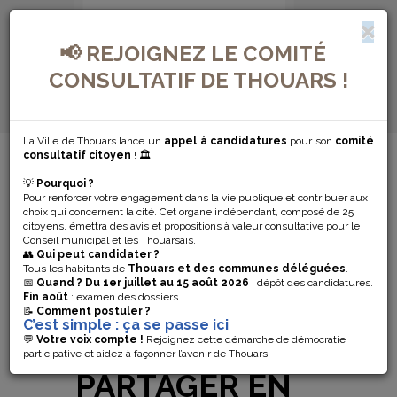
📢 REJOIGNEZ LE COMITÉ
CONSULTATIF DE THOUARS !
La Ville de Thouars lance un
appel à candidatures
pour son
comité
MENU DE NAVIGATION...
consultatif citoyen
! 🏛️
💡
Pourquoi ?
UN DIMANCHE
Pour renforcer votre engagement dans la vie publique et contribuer aux
choix qui concernent la cité. Cet organe indépendant, composé de 25
AU BORD DU
citoyens, émettra des avis et propositions à valeur consultative pour le
Conseil municipal et les Thouarsais.
👥
Qui peut candidater ?
THOUET, UNE
Tous les habitants de
Thouars et des communes déléguées
.
📅
Quand ?
Du 1er juillet au 15 août 2026
: dépôt des candidatures.
Fin août
: examen des dossiers.
JOURNÉE
📝
Comment postuler ?
C’est simple : ça se passe ici
LUDIQUE À
💬
Votre voix compte !
Rejoignez cette démarche de démocratie
participative et aidez à façonner l’avenir de Thouars.
PARTAGER EN