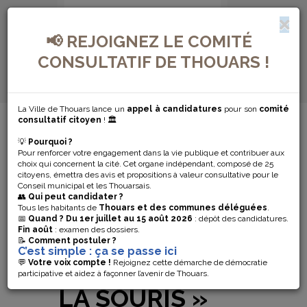
📢 REJOIGNEZ LE COMITÉ
CONSULTATIF DE THOUARS !
La Ville de Thouars lance un
appel à candidatures
pour son
comité
MENU DE NAVIGATION...
consultatif citoyen
! 🏛️
💡
Pourquoi ?
UN SPECTACLE
Pour renforcer votre engagement dans la vie publique et contribuer aux
choix qui concernent la cité. Cet organe indépendant, composé de 25
POUR ENFANT
citoyens, émettra des avis et propositions à valeur consultative pour le
Conseil municipal et les Thouarsais.
👥
Qui peut candidater ?
À LA
Tous les habitants de
Thouars et des communes déléguées
.
📅
Quand ?
Du 1er juillet au 15 août 2026
: dépôt des candidatures.
Fin août
: examen des dossiers.
MÉDIATHÈQUE
📝
Comment postuler ?
C’est simple : ça se passe ici
– « LA SOUPE À
💬
Votre voix compte !
Rejoignez cette démarche de démocratie
participative et aidez à façonner l’avenir de Thouars.
LA SOURIS »