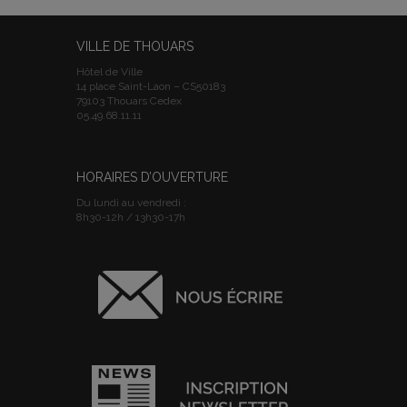
VILLE DE THOUARS
Hôtel de Ville
14 place Saint-Laon – CS50183
79103 Thouars Cedex
05.49.68.11.11
HORAIRES D’OUVERTURE
Du lundi au vendredi :
8h30-12h / 13h30-17h