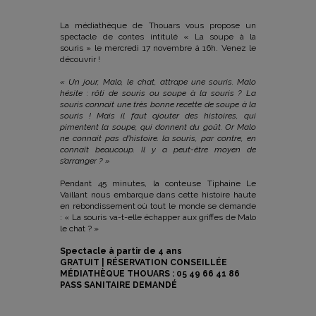
La médiathèque de Thouars vous propose un
spectacle de contes intitulé « La soupe à la
souris » le mercredi 17 novembre à 16h. Venez le
découvrir !
« Un jour, Malo, le chat, attrape une souris. Malo
hésite : rôti de souris ou soupe à la souris ? La
souris connait une très bonne recette de soupe à la
souris ! Mais il faut ajouter des histoires, qui
pimentent la soupe, qui donnent du goût. Or Malo
ne connait pas d’histoire. la souris, par contre, en
connaît beaucoup. Il y a peut-être moyen de
s’arranger ? »
Pendant 45 minutes, la conteuse Tiphaine Le
Vaillant nous embarque dans cette histoire haute
en rebondissement où tout le monde se
demande
: « La souris va-t-elle échapper aux griffes de Malo
le chat ? »
Spectacle à partir de 4 ans
GRATUIT | RÉSERVATION CONSEILLÉE
MÉDIATHÈQUE THOUARS : 05 49 66 41 86
PASS SANITAIRE DEMANDÉ