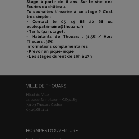
Stage à partir de 8 ans. Sur le site des
Écuries du château.
Tu souhaites t’inscrire à ce stage ? C’est
très simple :
• Contact le 05 49 68 22 68 ou
ecole.patrimoine@thouars.fr
• Tarifs (par stage) :
◦ Habitants de Thouars : 31,5€ / Hors
Thouars : 38€
Informations complémentaires
• Prévoir un pique-nique
• Les stages durent de 10h à 17h
VILLE DE THOUARS
Hôtel de Ville
14 place Saint-Laon – CS50183
79103 Thouars Cedex
05.49.68.11.11
HORAIRES D’OUVERTURE