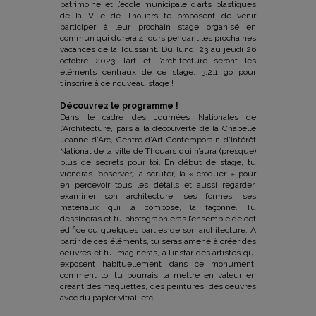
patrimoine et l’école municipale d’arts plastiques
de la Ville de Thouars te proposent de venir
participer à leur prochain stage organisé en
commun qui durera 4 jours pendant les prochaines
vacances de la Toussaint. Du lundi 23 au jeudi 26
octobre 2023, l’art et l’architecture seront les
éléments centraux de ce stage. 3,2,1 go pour
t’inscrire à ce nouveau stage !
Découvrez le programme !
Dans le cadre des Journées Nationales de
l’Architecture, pars à la découverte de la Chapelle
Jeanne d’Arc, Centre d’Art Contemporain d’Intérêt
National de la ville de Thouars qui n’aura (presque)
plus de secrets pour toi. En début de stage, tu
viendras l’observer, la scruter, la « croquer » pour
en percevoir tous les détails et aussi regarder,
examiner son architecture, ses formes, ses
matériaux qui la compose, la façonne. Tu
dessineras et tu photographieras l’ensemble de cet
édifice ou quelques parties de son architecture. À
partir de ces éléments, tu seras amené à créer des
oeuvres et tu imagineras, à l’instar des artistes qui
exposent habituellement dans ce monument,
comment toi tu pourrais la mettre en valeur en
créant des maquettes, des peintures, des oeuvres
avec du papier vitrail etc.