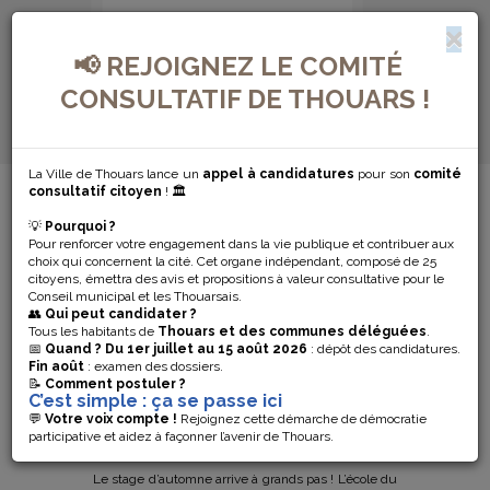
📢 REJOIGNEZ LE COMITÉ
CONSULTATIF DE THOUARS !
La Ville de Thouars lance un
appel à candidatures
pour son
comité
MENU DE NAVIGATION...
consultatif citoyen
! 🏛️
💡
Pourquoi ?
VIENS MIXER
Pour renforcer votre engagement dans la vie publique et contribuer aux
choix qui concernent la cité. Cet organe indépendant, composé de 25
L’ART ET
citoyens, émettra des avis et propositions à valeur consultative pour le
Conseil municipal et les Thouarsais.
👥
Qui peut candidater ?
L’ARCHITECTURE
Tous les habitants de
Thouars et des communes déléguées
.
📅
Quand ?
Du 1er juillet au 15 août 2026
: dépôt des candidatures.
Fin août
: examen des dossiers.
📝
Comment postuler ?
VIENS MIXER L’ART ET L’ARCHITECTURE AU
C’est simple : ça se passe ici
PROCHAIN STAGE DES ÉCOLES DU
💬
Votre voix compte !
Rejoignez cette démarche de démocratie
PATRIMOINE ET D’ARTS PLASTIQUES DE LA
participative et aidez à façonner l’avenir de Thouars.
VILLE DE THOUARS
Le stage d’automne arrive à grands pas ! L’école du