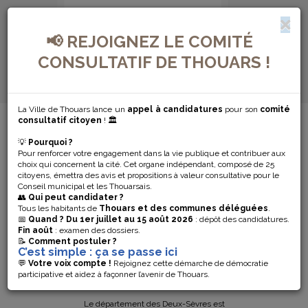
📢 REJOIGNEZ LE COMITÉ
CONSULTATIF DE THOUARS !
La Ville de Thouars lance un
appel à candidatures
pour son
comité
MENU DE NAVIGATION...
consultatif citoyen
! 🏛️
💡
Pourquoi ?
LES DEUX-
Pour renforcer votre engagement dans la vie publique et contribuer aux
choix qui concernent la cité. Cet organe indépendant, composé de 25
SÈVRES EN
citoyens, émettra des avis et propositions à valeur consultative pour le
Conseil municipal et les Thouarsais.
👥
Qui peut candidater ?
VIGILANCE
Tous les habitants de
Thouars et des communes déléguées
.
📅
Quand ?
Du 1er juillet au 15 août 2026
: dépôt des candidatures.
Fin août
: examen des dossiers.
ROUGE
📝
Comment postuler ?
C’est simple : ça se passe ici
« CANICULE »
💬
Votre voix compte !
Rejoignez cette démarche de démocratie
participative et aidez à façonner l’avenir de Thouars.
Le département des Deux-Sèvres est