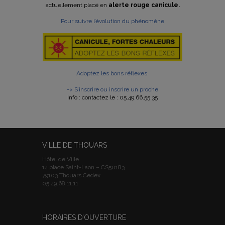
actuellement placé en
alerte rouge canicule.
Pour suivre l’évolution du phénomène
Adoptez les bons réflexes
-> S’inscrire ou inscrire un proche
Info : contactez le : 05.49.66.55.35
VILLE DE THOUARS
Hôtel de Ville
14 place Saint-Laon – CS50183
79103 Thouars Cedex
05.49.68.11.11
HORAIRES D’OUVERTURE