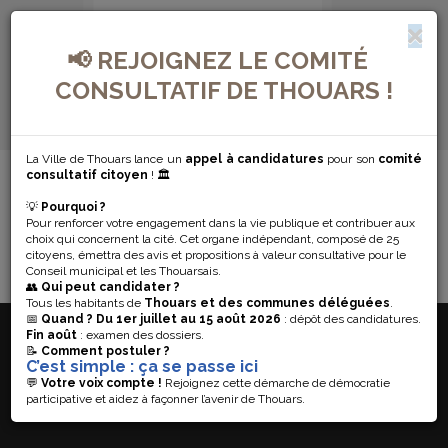
📢 REJOIGNEZ LE COMITÉ
CONSULTATIF DE THOUARS !
La Ville de Thouars lance un
appel à candidatures
pour son
comité
MENU DE NAVIGATION...
consultatif citoyen
! 🏛️
💡
Pourquoi ?
VILLE ACTIVE
Pour renforcer votre engagement dans la vie publique et contribuer aux
choix qui concernent la cité. Cet organe indépendant, composé de 25
citoyens, émettra des avis et propositions à valeur consultative pour le
Conseil municipal et les Thouarsais.
👥
Qui peut candidater ?
Tous les habitants de
Thouars et des communes déléguées
.
📅
Quand ?
Du 1er juillet au 15 août 2026
: dépôt des candidatures.
Fin août
: examen des dossiers.
VILLE DE THOUARS
📝
Comment postuler ?
C’est simple : ça se passe ici
Hôtel de Ville
14 place Saint-Laon – CS50183
💬
Votre voix compte !
Rejoignez cette démarche de démocratie
79103 Thouars Cedex
participative et aidez à façonner l’avenir de Thouars.
05.49.68.11.11