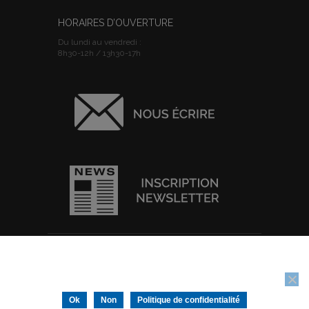
HORAIRES D’OUVERTURE
Du lundi au vendredi :
8h30-12h / 13h30-17h
ACCUEIL
I
PLAN DU SITE
I
MENTIONS
Nous utilisons des cookies pour vous garantir la meilleure
LEGALES
I
POLITIQUE DE
expérience sur notre site web. Si vous continuez à utiliser ce site,
CONFIDENTIALITE
I
IMPRIMER
nous supposerons que vous en êtes satisfait.
Tous droits réservés © Ville de Thouars -
Ok
Non
Politique de confidentialité
Conception/Réalisation :
IGNIS Communication