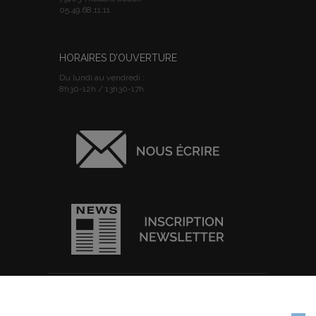
05.49.68.11.11
HORAIRES D’OUVERTURE
Du lundi au vendredi :
8h30-12h / 13h30-17h
ACCUEIL
I
PLAN DU SITE
I
MENTIONS
Nous utilisons des cookies pour vous garantir la meilleure
LEGALES
I
POLITIQUE DE
expérience sur notre site web. Si vous continuez à utiliser ce site,
CONFIDENTIALITE
I
IMPRIMER