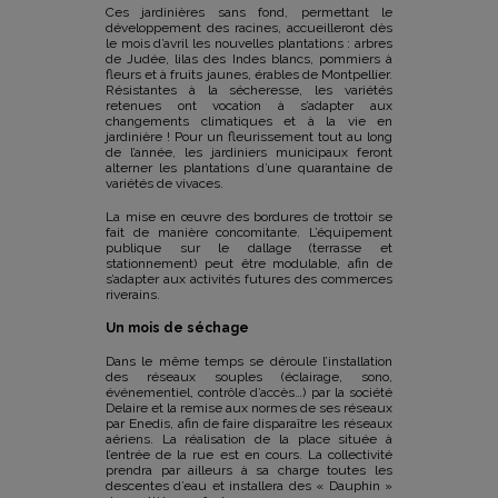
Ces jardinières sans fond, permettant le
développement des racines, accueilleront dès
le mois d’avril les nouvelles plantations : arbres
de Judée, lilas des Indes blancs, pommiers à
fleurs et à fruits jaunes, érables de Montpellier.
Résistantes à la sécheresse, les variétés
retenues ont vocation à s’adapter aux
changements climatiques et à la vie en
jardinière ! Pour un fleurissement tout au long
de l’année, les jardiniers municipaux feront
alterner les plantations d’une quarantaine de
variétés de vivaces.
La mise en œuvre des bordures de trottoir se
fait de manière concomitante. L’équipement
publique sur le dallage (terrasse et
stationnement) peut être modulable, afin de
s’adapter aux activités futures des commerces
riverains.
Un mois de séchage
Dans le même temps se déroule l’installation
des réseaux souples (éclairage, sono,
événementiel, contrôle d’accès…) par la société
Delaire et la remise aux normes de ses réseaux
par Enedis, afin de faire disparaître les réseaux
aériens. La réalisation de la place située à
l’entrée de la rue est en cours. La collectivité
prendra par ailleurs à sa charge toutes les
descentes d’eau et installera des « Dauphin »