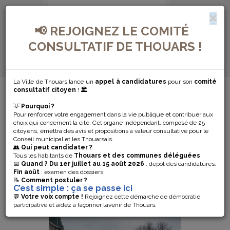
📢 REJOIGNEZ LE COMITÉ
CONSULTATIF DE THOUARS !
La Ville de Thouars lance un
appel à candidatures
pour son
comité
MENU DE NAVIGATION...
consultatif citoyen
! 🏛️
💡
Pourquoi ?
PROJET PORTE
Pour renforcer votre engagement dans la vie publique et contribuer aux
choix qui concernent la cité. Cet organe indépendant, composé de 25
citoyens, émettra des avis et propositions à valeur consultative pour le
DE PARIS
Conseil municipal et les Thouarsais.
👥
Qui peut candidater ?
Tous les habitants de
Thouars et des communes déléguées
.
📅
Quand ?
Du 1er juillet au 15 août 2026
: dépôt des candidatures.
Fin août
: examen des dossiers.
POINT D'ÉTAPE : UNE
📝
Comment postuler ?
C’est simple : ça se passe ici
OUVERTURE AUTOUR DU 20
💬
Votre voix compte !
Rejoignez cette démarche de démocratie
JUIN 2022
participative et aidez à façonner l’avenir de Thouars.