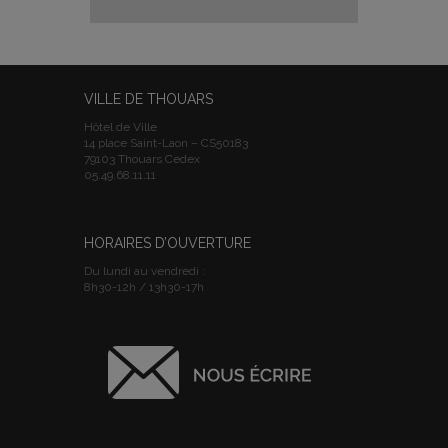
VILLE DE THOUARS
Hôtel de Ville
14 place Saint-Laon – CS50183
79103 Thouars Cedex
05.49.68.11.11
HORAIRES D’OUVERTURE
Du lundi au vendredi :
8h30-12h / 13h30-17h