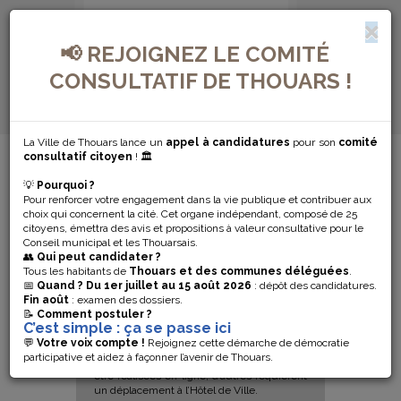
📢 REJOIGNEZ LE COMITÉ
CONSULTATIF DE THOUARS !
La Ville de Thouars lance un
appel à candidatures
pour son
comité
MENU DE NAVIGATION...
consultatif citoyen
! 🏛️
💡
Pourquoi ?
NAISSANCE
Pour renforcer votre engagement dans la vie publique et contribuer aux
choix qui concernent la cité. Cet organe indépendant, composé de 25
citoyens, émettra des avis et propositions à valeur consultative pour le
Conseil municipal et les Thouarsais.
👥
Qui peut candidater ?
Tous les habitants de
Thouars et des communes déléguées
.
📅
Quand ?
Du 1er juillet au 15 août 2026
: dépôt des candidatures.
Fin août
: examen des dossiers.
📝
Comment postuler ?
C’est simple : ça se passe ici
Retrouvez ici les informations utiles des
💬
Votre voix compte !
Rejoignez cette démarche de démocratie
démarches de l’état-civil concernant les
participative et aidez à façonner l’avenir de Thouars.
naissances. Certaines démarches peuvent
être réalisées en ligne, d’autres requièrent
un déplacement à l’Hôtel de Ville.