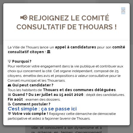
📢 REJOIGNEZ LE COMITÉ
CONSULTATIF DE THOUARS !
La Ville de Thouars lance un
appel à candidatures
pour son
comité
MENU DE NAVIGATION...
consultatif citoyen
! 🏛️
💡
Pourquoi ?
FORMATIONS
Pour renforcer votre engagement dans la vie publique et contribuer aux
choix qui concernent la cité. Cet organe indépendant, composé de 25
citoyens, émettra des avis et propositions à valeur consultative pour le
POST-BAC
Conseil municipal et les Thouarsais.
👥
Qui peut candidater ?
Tous les habitants de
Thouars et des communes déléguées
.
📅
Quand ?
Du 1er juillet au 15 août 2026
: dépôt des candidatures.
Fin août
: examen des dossiers.
📝
Comment postuler ?
C’est simple : ça se passe ici
💬
Votre voix compte !
Rejoignez cette démarche de démocratie
participative et aidez à façonner l’avenir de Thouars.
Plusieurs instituts sont implantés dans la
ville, et concourent à son dynamisme et à
sa richesse en termes d’enseignement