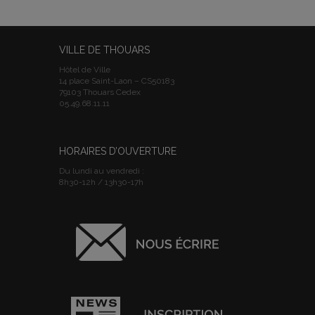
VILLE DE THOUARS
Hôtel de Ville
14 place Saint-Laon – CS50183
79103 Thouars Cedex
05.49.68.11.11
HORAIRES D’OUVERTURE
Du lundi au vendredi :
8h30-12h / 13h30-17h