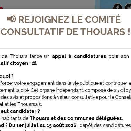
📢 REJOIGNEZ LE COMITÉ
CONSULTATIF DE THOUARS !
e de Thouars lance un
appel à candidatures
pour so
atif citoyen
! 🏛️
quoi ?
forcer votre engagement dans la vie publique et contribuer 
cernent la cité. Cet organe indépendant, composé de 25 citoy
des avis et propositions à valeur consultative pour le Conseil
l et les Thouarsais.
VILLE BIEN-ÊTRE
VILLE SOLIDAIRE
peut candidater ?
s habitants de
Thouars et des communes déléguées
.
d ?
Du 1er juillet au 15 août 2026
: dépôt des candidatures