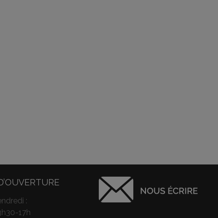
D’OUVERTURE
ndredi :
3h30-17h