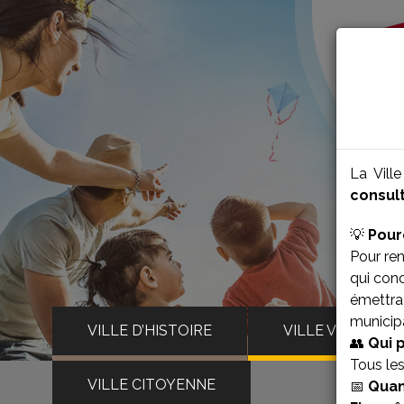
La Vill
consult
💡
Pour
Pour ren
qui con
émettra 
municipa
VILLE D’HISTOIRE
VILLE VIVANTE
👥
Qui 
Tous le
VILLE CITOYENNE
📅
Quan