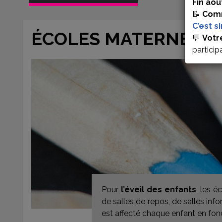
Fin aoû
📝
Comm
C’est s
ÉCOLES MATERNELL
💬
Votr
particip
Pour
l’éveil des enfants
, les é
de salles de repos, de salles info
est affecté chaque enfant en fonc