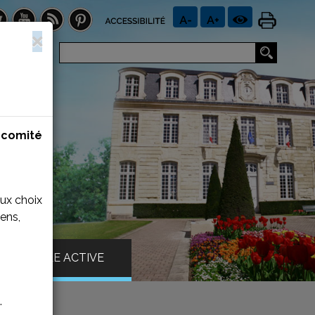
n
comité
aux choix
ens,
VILLE ACTIVE
.