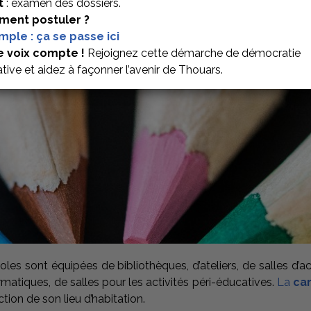
t
: examen des dossiers.
ent postuler ?
imple : ça se passe ici
ES
e voix compte !
Rejoignez cette démarche de démocratie
ative et aidez à façonner l’avenir de Thouars.
coles sont équipées de bibliothèques, d’ateliers, de salles d’a
rmatiques, de salles pour les activités péri-éducatives.
La
car
tion de son lieu d’habitation.