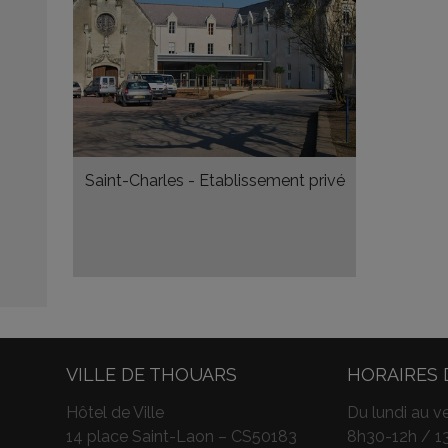
Saint-Charles - Etablissement privé
VILLE DE THOUARS
HORAIRES 
Hôtel de Ville
Du lundi au ve
14 place Saint-Laon – CS50183
8h30-12h / 1