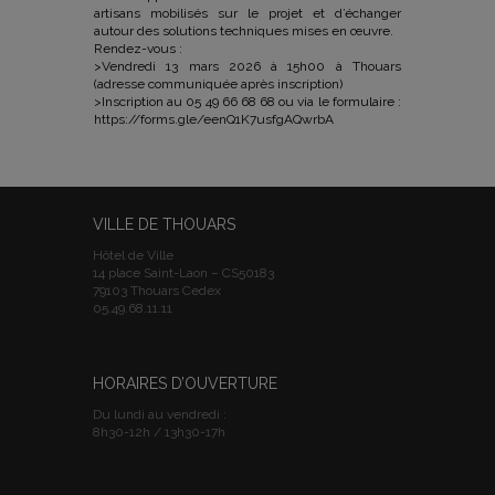
artisans mobilisés sur le projet et d’échanger
autour des solutions techniques mises en œuvre.
Rendez-vous :
>Vendredi 13 mars 2026 à 15h00 à Thouars
(adresse communiquée après inscription)
>Inscription au 05 49 66 68 68 ou via le formulaire :
https://forms.gle/eenQ1K7usfgAQwrbA
VILLE DE THOUARS
Hôtel de Ville
14 place Saint-Laon – CS50183
79103 Thouars Cedex
05.49.68.11.11
HORAIRES D’OUVERTURE
Du lundi au vendredi :
8h30-12h / 13h30-17h