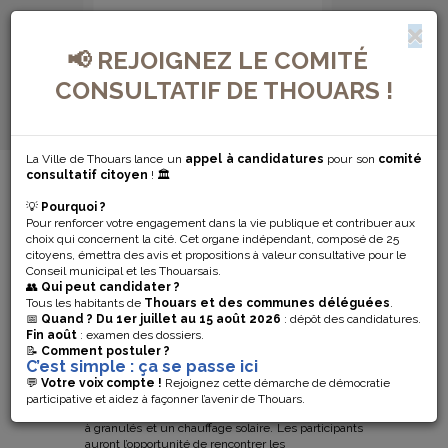
📢 REJOIGNEZ LE COMITÉ
CONSULTATIF DE THOUARS !
La Ville de Thouars lance un
appel à candidatures
pour son
comité
MENU DE NAVIGATION...
consultatif citoyen
! 🏛️
💡
Pourquoi ?
VISITE DE
Pour renforcer votre engagement dans la vie publique et contribuer aux
choix qui concernent la cité. Cet organe indépendant, composé de 25
CHANTIER
citoyens, émettra des avis et propositions à valeur consultative pour le
Conseil municipal et les Thouarsais.
👥
Qui peut candidater ?
Tous les habitants de
Thouars et des communes déléguées
.
L’Espace Conseil France Rénov’ de la Communauté
📅
Quand ?
Du 1er juillet au 15 août 2026
: dépôt des candidatures.
de Communes du Thouarsais organise une visite
Fin août
: examen des dossiers.
de chantier d’une maison en cours de rénovation
📝
Comment postuler ?
C’est simple : ça se passe ici
basse consommation, le vendredi 13 mars 2026 à
15h00 à Thouars. Cette habitation, entièrement
💬
Votre voix compte !
Rejoignez cette démarche de démocratie
isolée, est chauffée grâce à des systèmes utilisant
participative et aidez à façonner l’avenir de Thouars.
les énergies renouvelables : un poêle hydraulique
à granulés et un chauffage solaire. Les participants
auront l’opportunité de rencontrer les