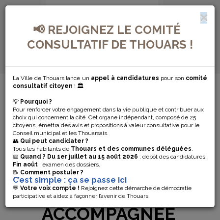
📢 REJOIGNEZ LE COMITÉ
CONSULTATIF DE THOUARS !
La Ville de Thouars lance un
appel à candidatures
pour son
comité
MENU DE NAVIGATION...
consultatif citoyen
! 🏛️
💡
Pourquoi ?
VISITE
Pour renforcer votre engagement dans la vie publique et contribuer aux
choix qui concernent la cité. Cet organe indépendant, composé de 25
NOCTURNE DE
citoyens, émettra des avis et propositions à valeur consultative pour le
Conseil municipal et les Thouarsais.
👥
Qui peut candidater ?
L’EXPOSITION
Tous les habitants de
Thouars et des communes déléguées
.
📅
Quand ?
Du 1er juillet au 15 août 2026
: dépôt des candidatures.
Fin août
: examen des dossiers.
DE FLORIAN DE
📝
Comment postuler ?
C’est simple : ça se passe ici
LA SALLE,
💬
Votre voix compte !
Rejoignez cette démarche de démocratie
participative et aidez à façonner l’avenir de Thouars.
ACCOMPAGNÉE