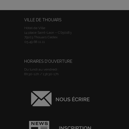
VILLE DE THOUARS
Hôtel de Ville
14 place Saint-Laon – CS50183
79103 Thouars Cedex
05.49.68.11.11
HORAIRES D’OUVERTURE
Du lundi au vendredi :
8h30-12h / 13h30-17h