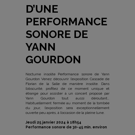
D’UNE
PERFORMANCE
SONORE DE
YANN
GOURDON
Nocturne insolite Performance sonore de Yann
Gourdon Venez découvrir l’exposition Cascade de
Florian de la Salle de manière insolite. Dans
l’obscurité, profitez de ce moment unique et
étrange pour assister à un concert proposé par
Yann Gourdon tout aussi déroutant…
Habituellement fermée au moment de la tombée
du jour, l’exposition sera exceptionnellement
ouverte peu après, à l’occasion de la pleine lune.
Jeudi 25 janvier 2024 à 18h54
Performance sonore de 30-45 min. environ