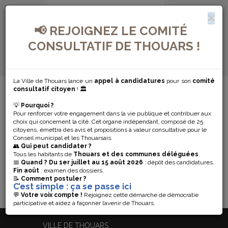
📢 REJOIGNEZ LE COMITÉ
CONSULTATIF DE THOUARS !
La Ville de Thouars lance un
appel à candidatures
pour son
comité
MENU DE NAVIGATION...
consultatif citoyen
! 🏛️
💡
Pourquoi ?
VOTE PAR
Pour renforcer votre engagement dans la vie publique et contribuer aux
choix qui concernent la cité. Cet organe indépendant, composé de 25
PROCURATION
citoyens, émettra des avis et propositions à valeur consultative pour le
Conseil municipal et les Thouarsais.
👥
Qui peut candidater ?
Tous les habitants de
Thouars et des communes déléguées
.
La Ville informe que les procurations pour le
📅
Quand ?
Du 1er juillet au 15 août 2026
: dépôt des candidatures.
prochain scrutin des législatives se font à la Police
Fin août
: examen des dossiers.
Nationale, à la Gendarmerie, ou en ligne.
📝
Comment postuler ?
C’est simple : ça se passe ici
💬
Votre voix compte !
Rejoignez cette démarche de démocratie
participative et aidez à façonner l’avenir de Thouars.
VILLE DE THOUARS