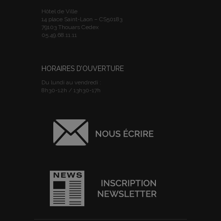
Hôtel de Ville
14 place Saint-Laon – CS50183
79103 Thouars Cedex
05.49.68.11.11
HORAIRES D’OUVERTURE
Du lundi au vendredi :
8h30-12h / 13h30-17h