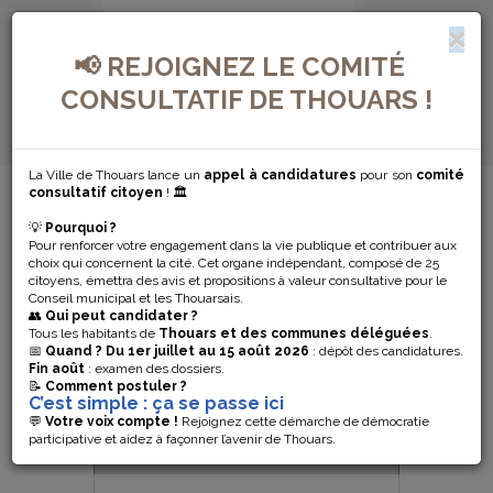
📢 REJOIGNEZ LE COMITÉ
CONSULTATIF DE THOUARS !
La Ville de Thouars lance un
appel à candidatures
pour son
comité
MENU DE NAVIGATION...
consultatif citoyen
! 🏛️
💡
Pourquoi ?
JE ME SUIS
Pour renforcer votre engagement dans la vie publique et contribuer aux
choix qui concernent la cité. Cet organe indépendant, composé de 25
DÉJÀ
citoyens, émettra des avis et propositions à valeur consultative pour le
Conseil municipal et les Thouarsais.
👥
Qui peut candidater ?
ENREGISTRÉ(E)
Tous les habitants de
Thouars et des communes déléguées
.
📅
Quand ?
Du 1er juillet au 15 août 2026
: dépôt des candidatures.
Fin août
: examen des dossiers.
📝
Comment postuler ?
C’est simple : ça se passe ici
Sign In
💬
Votre voix compte !
Rejoignez cette démarche de démocratie
participative et aidez à façonner l’avenir de Thouars.
Forgot Password