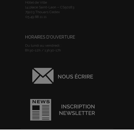
Hôtel de Ville
14 place Saint-Laon – CS50183
79103 Thouars Cedex
05.49.68.11.11
HORAIRES D’OUVERTURE
Du lundi au vendredi :
8h30-12h / 13h30-17h