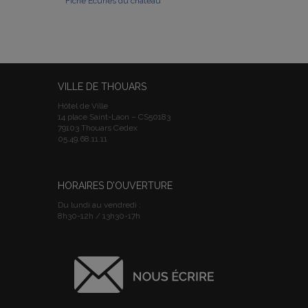
Fiche Ecuries du château
VILLE DE THOUARS
Hôtel de Ville
14 place Saint-Laon – CS50183
79103 Thouars Cedex
05.49.68.11.11
HORAIRES D’OUVERTURE
Du lundi au vendredi :
8h30-12h / 13h30-17h