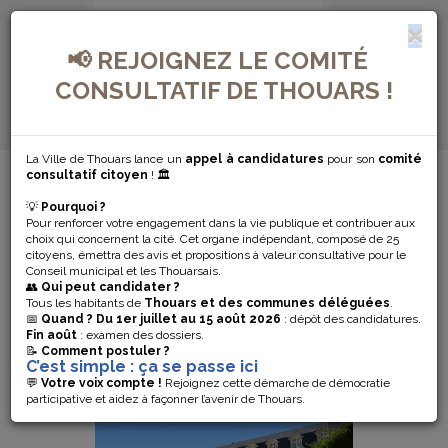
📢 REJOIGNEZ LE COMITÉ
CONSULTATIF DE THOUARS !
La Ville de Thouars lance un
appel à candidatures
pour son
comité
MENU DE NAVIGATION...
consultatif citoyen
! 🏛️
💡
Pourquoi ?
ÉCURIES DU
Pour renforcer votre engagement dans la vie publique et contribuer aux
choix qui concernent la cité. Cet organe indépendant, composé de 25
citoyens, émettra des avis et propositions à valeur consultative pour le
CHÂTEAU
Conseil municipal et les Thouarsais.
👥
Qui peut candidater ?
Tous les habitants de
Thouars et des communes déléguées
.
📅
Quand ?
Du 1er juillet au 15 août 2026
: dépôt des candidatures.
Fin août
: examen des dossiers.
📝
Comment postuler ?
C’est simple : ça se passe ici
💬
Votre voix compte !
Rejoignez cette démarche de démocratie
participative et aidez à façonner l’avenir de Thouars.