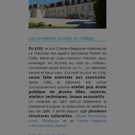
Les anciennes écuries du château
En 1707
, le duc Charles-Belgique-Hollande de
La Trémoïlle fait appel à l’architecte Robert de
Cotte, élève de Jules-Hardouin Mansart, pour
aménager les écuries au nord du château.
L’ensemble devait former un U : un bâtiment
central et deux ailes. À la mort du duc en 1709,
seule l’aile orientale est construite
.
Après 1789, le bâtiment est utilisé
successivement comme
atelier puis école
publique de jeunes filles, caserne,
ateliers techniques, locaux associatifs
…
Un incendie en 1987 détruit totalement la
charpente d’origine, la restauration de l’édifice a
lieu en 1988. Il abrite depuis 1998
plusieurs
structures culturelles
: l’
École Municipale
d’Arts Plastiques
et le
Centre Régional
« Résistance & Liberté »
.