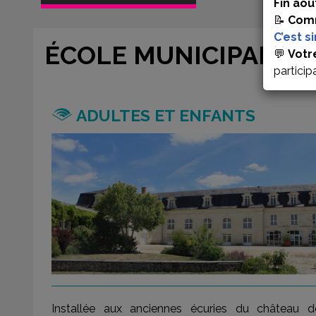
Fin aoû
📝
Comm
C’est s
ÉCOLE MUNICIPALE D
💬
Votr
particip
ADULTES ET ENFANTS
Installée aux anciennes écuries du château d