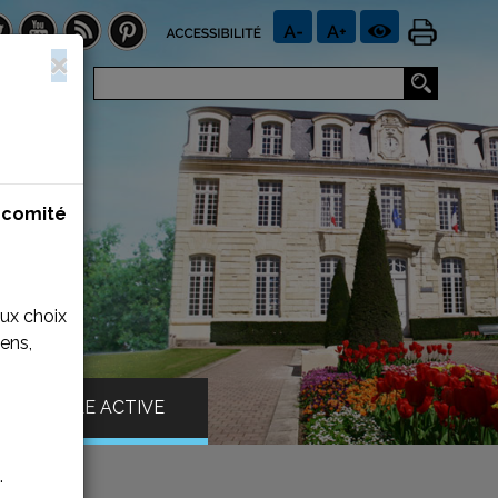
n
comité
aux choix
ens,
VILLE ACTIVE
.