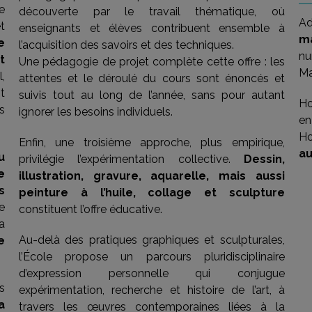
e
découverte par le travail thématique, où
Ad
t
enseignants et élèves contribuent ensemble à
ma
e
l’acquisition des savoirs et des techniques.
nu
t
Une pédagogie de projet complète cette offre : les
Ma
l,
attentes et le déroulé du cours sont énoncés et
t
suivis tout au long de l’année, sans pour autant
Ho
s
ignorer les besoins individuels.
en
Ho
Enfin, une troisième approche, plus empirique,
au
u
privilégie l’expérimentation collective.
Dessin,
e
illustration, gravure, aquarelle, mais aussi
s
peinture à l’huile, collage et sculpture
e
constituent l’offre éducative.
a
Au-delà des pratiques graphiques et sculpturales,
e
l’École propose un parcours pluridisciplinaire
d’expression personnelle qui conjugue
s
expérimentation, recherche et histoire de l’art, à
a
travers les œuvres contemporaines liées à la