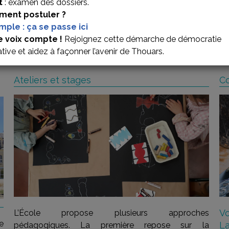
t
: examen des dossiers.
ent postuler ?
imple : ça se passe ici
’ARTS PLASTIQUES
e voix compte !
Rejoignez cette démarche de démocratie
ative et aidez à façonner l’avenir de Thouars.
Ateliers et stages
Co
Vo
L’École propose plusieurs approches
e
La
pédagogiques. La première repose sur la