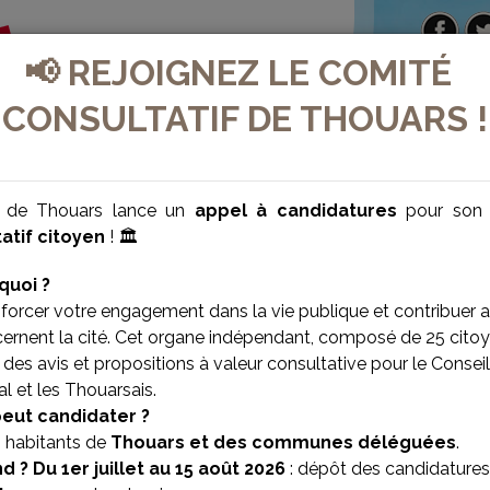
📢 REJOIGNEZ LE COMITÉ
CONSULTATIF DE THOUARS !
e de Thouars lance un
appel à candidatures
pour so
atif citoyen
! 🏛️
quoi ?
forcer votre engagement dans la vie publique et contribuer 
cernent la cité. Cet organe indépendant, composé de 25 citoy
des avis et propositions à valeur consultative pour le Conseil
l et les Thouarsais.
VILLE BIEN-ÊTRE
VILLE SOLIDAIRE
peut candidater ?
s habitants de
Thouars et des communes déléguées
.
d ?
Du 1er juillet au 15 août 2026
: dépôt des candidatures