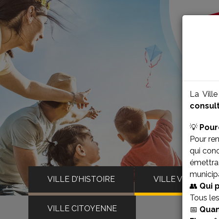
La Vill
consult
💡
Pour
Pour ren
qui con
émettra 
municipa
VILLE D’HISTOIRE
VILLE VIVANTE
👥
Qui 
Tous le
VILLE CITOYENNE
📅
Quan