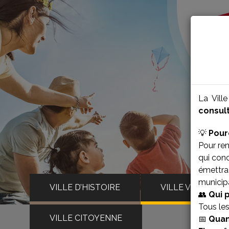
La Vill
consult
💡
Pour
Pour ren
qui con
émettra 
municipa
VILLE D’HISTOIRE
VILLE VIVANTE
👥
Qui 
Tous le
VILLE CITOYENNE
📅
Quan