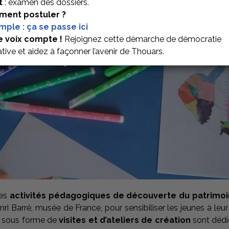
t
: examen des dossiers.
ent postuler ?
imple : ça se passe ici
E – ARCHIPAT
e voix compte !
Rejoignez cette démarche de démocratie
ative et aidez à façonner l’avenir de Thouars.
des
activités pédagogiques de découverte du patrimoin
nri Barré, musée de France, pour sensibiliser les jeunes à leur
, sous forme de
visites et d’ateliers de création
sont dédi