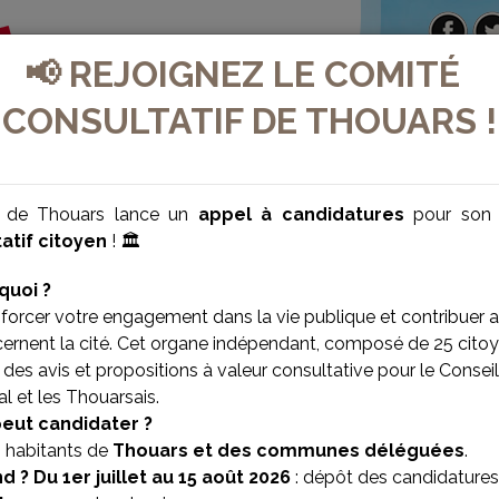
📢 REJOIGNEZ LE COMITÉ
CONSULTATIF DE THOUARS !
e de Thouars lance un
appel à candidatures
pour so
atif citoyen
! 🏛️
quoi ?
forcer votre engagement dans la vie publique et contribuer 
cernent la cité. Cet organe indépendant, composé de 25 citoy
des avis et propositions à valeur consultative pour le Conseil
l et les Thouarsais.
VILLE BIEN-ÊTRE
VILLE SOLIDAIRE
peut candidater ?
s habitants de
Thouars et des communes déléguées
.
d ?
Du 1er juillet au 15 août 2026
: dépôt des candidatures