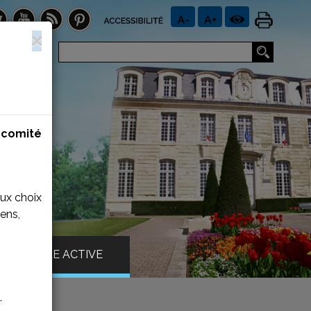
n
comité
aux choix
ens,
VILLE ACTIVE
.