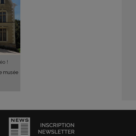
éo !
le musée