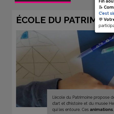
Fin aoû
📝
Comm
C’est s
ÉCOLE DU PATRIMOIN
💬
Votr
particip
L’école du Patrimoine propose 
d’art et d’histoire et du musée He
qui les entoure. Ces
animations