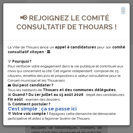
📢 REJOIGNEZ LE COMITÉ
CONSULTATIF DE THOUARS !
La Ville de Thouars lance un
appel à candidatures
pour son
comité
MENU DE NAVIGATION...
consultatif citoyen
! 🏛️
💡
Pourquoi ?
ÉCOLES
Pour renforcer votre engagement dans la vie publique et contribuer aux
choix qui concernent la cité. Cet organe indépendant, composé de 25
citoyens, émettra des avis et propositions à valeur consultative pour le
ÉLÉMENTAIRES
Conseil municipal et les Thouarsais.
👥
Qui peut candidater ?
Tous les habitants de
Thouars et des communes déléguées
.
📅
Quand ?
Du 1er juillet au 15 août 2026
: dépôt des candidatures.
Fin août
: examen des dossiers.
📝
Comment postuler ?
C’est simple : ça se passe ici
💬
Votre voix compte !
Rejoignez cette démarche de démocratie
participative et aidez à façonner l’avenir de Thouars.
Pour l’éveil des enfants, les écoles sont
équipées de bibliothèques, d’ateliers, de
salles d’activités physiques et de motricité,