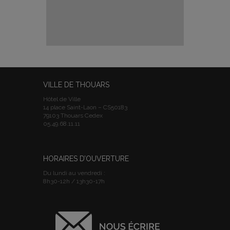
VILLE DE THOUARS
Hôtel de Ville
14 place Saint-Laon – CS50183
79103 Thouars Cedex
05.49.68.11.11
HORAIRES D’OUVERTURE
Du lundi au vendredi :
8h30-12h / 13h30-17h