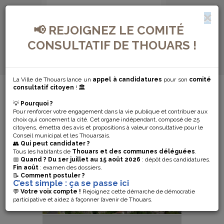
📢 REJOIGNEZ LE COMITÉ
CONSULTATIF DE THOUARS !
La Ville de Thouars lance un
appel à candidatures
pour son
comité
MENU DE NAVIGATION...
consultatif citoyen
! 🏛️
💡
Pourquoi ?
CHÂTEAU DES
Pour renforcer votre engagement dans la vie publique et contribuer aux
choix qui concernent la cité. Cet organe indépendant, composé de 25
citoyens, émettra des avis et propositions à valeur consultative pour le
DUCS DE LA
Conseil municipal et les Thouarsais.
👥
Qui peut candidater ?
TRÉMOÏLLE
Tous les habitants de
Thouars et des communes déléguées
.
📅
Quand ?
Du 1er juillet au 15 août 2026
: dépôt des candidatures.
Fin août
: examen des dossiers.
📝
Comment postuler ?
C’est simple : ça se passe ici
💬
Votre voix compte !
Rejoignez cette démarche de démocratie
participative et aidez à façonner l’avenir de Thouars.