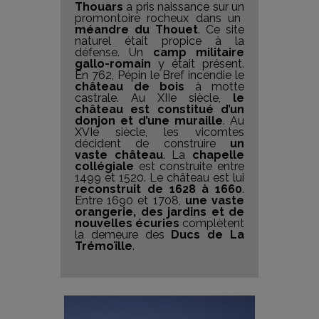
Thouars
a pris naissance sur un
promontoire rocheux
dans un
méandre du Thouet
. Ce site
naturel était propice à la
défense. Un
camp militaire
gallo-romain
y était présent.
En 762, Pépin le Bref incendie le
château de bois
à motte
castrale. Au XIIe siècle,
le
château est constitué d’un
donjon et d’une muraille
. Au
XVIe siècle, les vicomtes
décident de construire
un
vaste château
. La
chapelle
collégiale
est construite entre
1499 et 1520. Le château est lui
reconstruit de 1628 à 1660
.
Entre 1690 et 1708,
une vaste
orangerie, des jardins et de
nouvelles écuries
complètent
la demeure des
Ducs de La
Trémoïlle
.