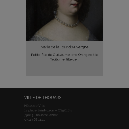
Marie de la Tour d'Auvergne
Petite-fille de Guillaume Ier d’Orange dit le
Taciturne, fille de...
VILLE DE THOUARS
Hôtel de Ville
14 place Saint-Laon – CS50183
79103 Thouars Cedex
05.49.68.11.11